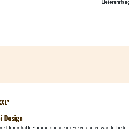
Lieferumfang
XXL"
i Design
nert traumhafte Sommerabende im Freien und verwandelt jede T