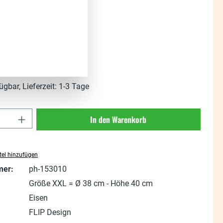
s:
t. zzgl. Versandkosten
ügbar, Lieferzeit: 1-3 Tage
Anzahl: Gib den gewünschten Wert ein oder
In den Warenkorb
el hinzufügen
mer:
ph-153010
Größe XXL = Ø 38 cm - Höhe 40 cm
Eisen
FLIP Design