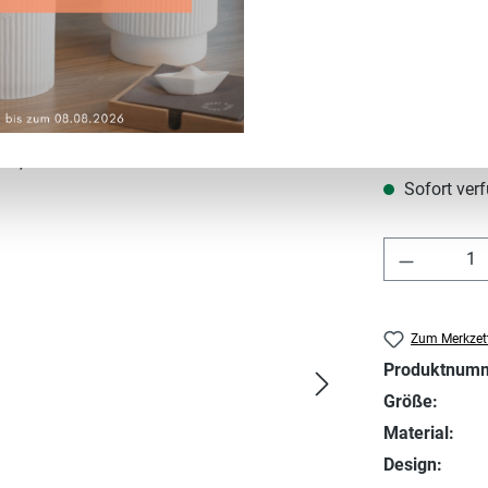
Regulärer Prei
99,00 €
Preise inkl. MwS
Sofort verf
Produkt 
Zum Merkzett
Produktnum
Größe:
Material:
Design: