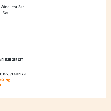
NDLICHT 3ER SET
ULÄRER PREIS:
spreis:
90 €
(55.93% GESPART)
wSt. zzgl.
n