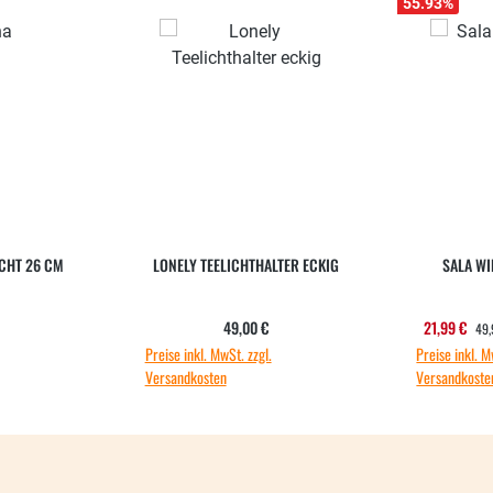
55.93
%
CHT 26 CM
LONELY TEELICHTHALTER ECKIG
SALA WI
REG
ärer Preis:
Regulärer Preis:
Verkauf
49,00 €
21,99 €
49,
Preise inkl. MwSt. zzgl.
Preise inkl. M
Versandkosten
Versandkoste