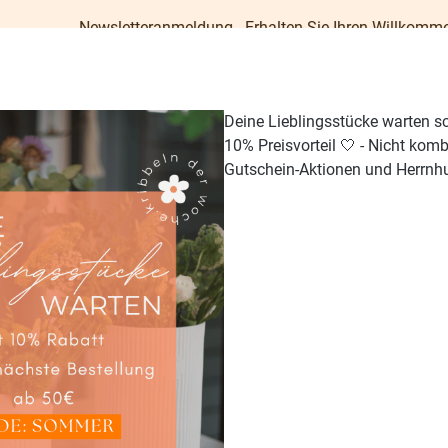
wsletteranmeldung - Erhalten Sie Ihren Willkommens-Gutschein i
Deine Lieblingsstücke warten s
10% Preisvorteil 🤍 - Nicht kom
Gutschein-Aktionen und Herrnhu
TISCH & KÜCHE
GESCHENKE
PAPETERIE
OUTDO