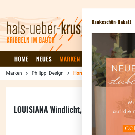
 Hauptinhalt springen
Zur Suche springen
Zur Hauptnavigation springen
Ne
Dankeschön-Rabatt
HOME
NEUES
MARKEN
DEKO & WOHNEN
Marken
Philippi Design
Home
LOUISIANA Windlicht, XXL