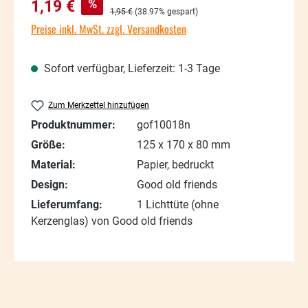
Verkaufspreis:
%
1,19 €
Regulärer Preis:
1,95 €
(38.97% gespart)
Preise inkl. MwSt. zzgl. Versandkosten
Sofort verfügbar, Lieferzeit: 1-3 Tage
Zum Merkzettel hinzufügen
Produktnummer:
gof10018n
Größe:
125 x 170 x 80 mm
Material:
Papier, bedruckt
Design:
Good old friends
Lieferumfang:
1 Lichttüte (ohne
Kerzenglas) von Good old friends