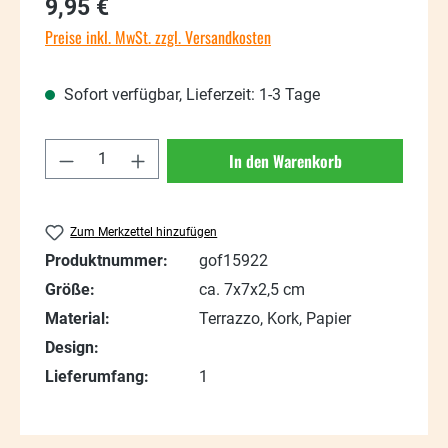
Regulärer Preis:
9,95 €
Preise inkl. MwSt. zzgl. Versandkosten
Sofort verfügbar, Lieferzeit: 1-3 Tage
Produkt Anzahl: Gib den gewünschten Wert
In den Warenkorb
Zum Merkzettel hinzufügen
Produktnummer:
gof15922
Größe:
ca. 7x7x2,5 cm
Material:
Terrazzo, Kork, Papier
Design:
Lieferumfang:
1