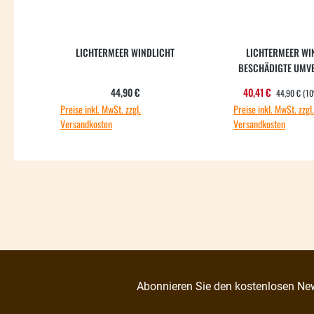
LICHTERMEER WINDLICHT
LICHTERMEER WIN
BESCHÄDIGTE UMV
REGULÄRER 
Regulärer Preis:
Verkaufsprei
44,90 €
40,41 €
44,90 €
(1
Preise inkl. MwSt. zzgl.
Preise inkl. MwSt. zzgl.
Versandkosten
Versandkosten
Abonnieren Sie den kostenlosen New