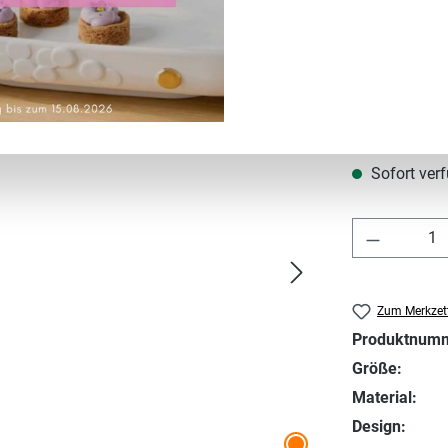
Regulärer Prei
59,90 €
Preise inkl. MwS
Sofort verf
Produkt 
Zum Merkzett
Produktnum
Größe:
Material:
Design: