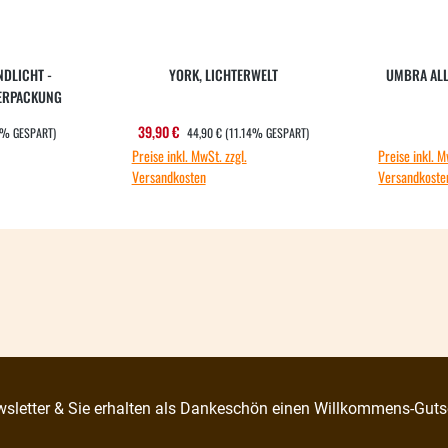
DLICHT -
YORK, LICHTERWELT
UMBRA ALL
ERPACKUNG
PREIS:
REGULÄRER PREIS:
s:
Verkaufspreis:
39,90 €
0% GESPART)
44,90 €
(11.14% GESPART)
Preise inkl. MwSt. zzgl.
Preise inkl. M
Versandkosten
Versandkoste
sletter & Sie erhalten als Dankeschön einen Willkommens-Guts