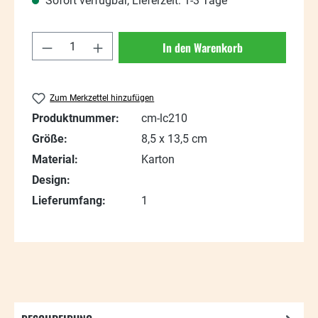
Sofort verfügbar, Lieferzeit: 1-3 Tage
Produkt Anzahl: Gib den gewünschten Wert
In den Warenkorb
Zum Merkzettel hinzufügen
Produktnummer:
cm-lc210
Größe:
8,5 x 13,5 cm
Material:
Karton
Design:
Lieferumfang:
1