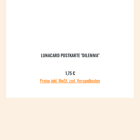
LUNACARD POSTKARTE "DILEMMA"
Regulärer Preis:
1,75 €
Preise inkl. MwSt. zzgl. Versandkosten