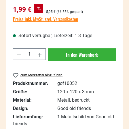
Verkaufspreis:
%
1,99 €
Regulärer Preis:
5,95 €
(66.55% gespart)
Preise inkl. MwSt. zzgl. Versandkosten
Sofort verfügbar, Lieferzeit: 1-3 Tage
Produkt Anzahl: Gib den gewünschten Wert
In den Warenkorb
Zum Merkzettel hinzufügen
Produktnummer:
gof10052
Größe:
120 x 120 x 3 mm
Material:
Metall, bedruckt
Design:
Good old friends
Lieferumfang:
1 Metallschild von Good old
friends