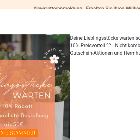
Newsletteranmeldung - Erhalten Sie Ihren Willkommens-Gutsche
Deine Lieblingsstücke warten s
10% Preisvorteil 🤍 - Nicht kom
Gutschein-Aktionen und Herrnhu
TISCH & KÜCHE
GESCHENKE
PAPETERIE
OUTDO