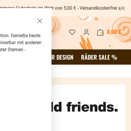
in im Wert von 5,00 € - Versandkostenfrei ab 40€ -
Du hast 0 Produkte auf dem 
0,00 €
Waren
chon: Genieße heute
binierbar mit anderen
ter Sternen -
OR
SALE %
RÄDER DESIGN
RÄDER SALE %