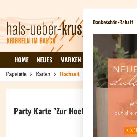
 Hauptinhalt springen
Zur Suche springen
Zur Hauptnavigation springen
Dankeschön-Rabatt
HOME
NEUES
MARKEN
DEKO & WOHNEN
Papeterie
Karten
Hochzeit
Party Karte "Zur Hochzeit"