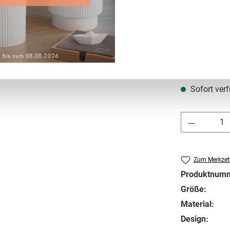
Regulärer Prei
4,95 €
Preise inkl. MwS
Sofort verf
Produkt 
Zum Merkzett
Produktnum
Größe:
Material:
Design: