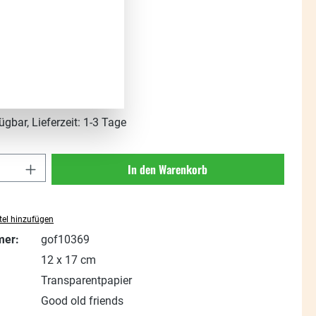
s:
t. zzgl. Versandkosten
ügbar, Lieferzeit: 1-3 Tage
Anzahl: Gib den gewünschten Wert ein oder
In den Warenkorb
el hinzufügen
mer:
gof10369
12 x 17 cm
Transparentpapier
Good old friends