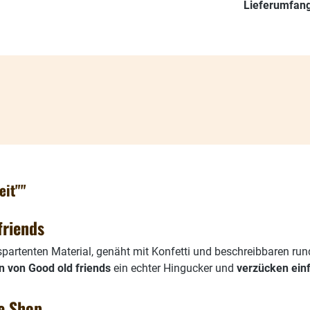
Lieferumfang
eit""
friends
partenten Material, genäht mit Konfetti und beschreibbaren ru
n von Good old friends
ein echter Hingucker und
verzücken ein
ne Shop