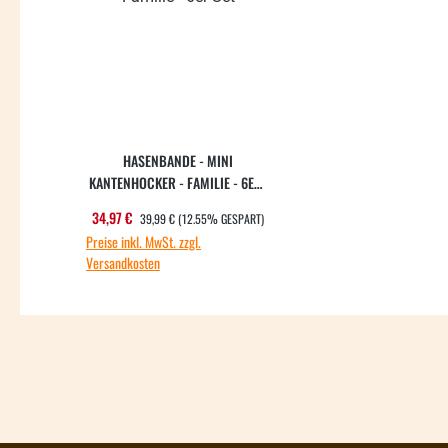
HASENBANDE - MINI
KANTENHOCKER - FAMILIE - 6ER-
SET
REGULÄRER PREIS:
Verkaufspreis:
34,97 €
39,99 €
(12.55% GESPART)
Preise inkl. MwSt. zzgl.
Versandkosten