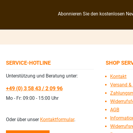
Abonnieren Sie den kostenlosen New
SERVICE-HOTLINE
SHOP SER
Unterstützung und Beratung unter:
Kontakt
Versand & 
+49 (0) 3 58 43 / 2 09 96
Zahlungsm
Mo - Fr: 09:00 - 15:00 Uhr
Widerrufsf
AGB
Information
Oder über unser
Kontaktformular
.
Widerrufsr