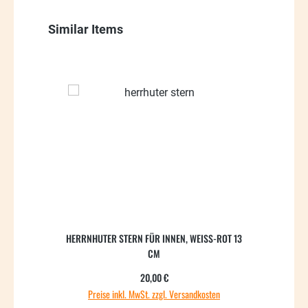
Produktgalerie überspringen
Similar Items
HERRNHUTER STERN FÜR INNEN, WEISS-ROT 13 C
M
Regulärer Preis:
20,00 €
Preise inkl. MwSt. zzgl. Versandkosten