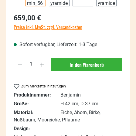
Regulärer Preis:
659,00 €
Preise inkl. MwSt. zzgl. Versandkosten
Sofort verfügbar, Lieferzeit: 1-3 Tage
Produkt Anzahl: Gib den gewünschten Wert
In den Warenkorb
Zum Merkzettel hinzufügen
Produktnummer:
Benjamin
Größe:
H 42 cm, D 37 cm
Material:
Eiche, Ahorn, Birke,
Nußbaum, Mooreiche, Pflaume
Design: