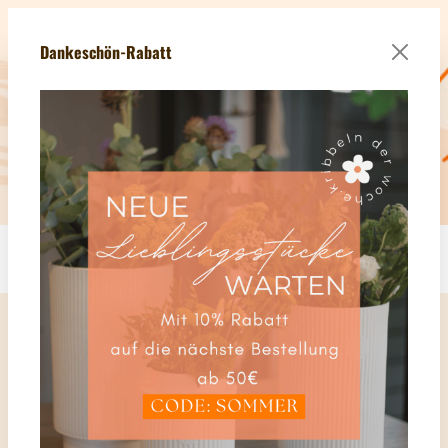
Zum Hauptinhalt springen
teranmeldung - Erhalten Sie Ihren Willkommens-Gutschein im We
Dankeschön-Rabatt
Du hast 0 Produkte 
Waren
Deko & Wohnen
Saison
Winter & Weihnachten
Räucheröfen & Räucherkerzen
Räucherkerzen "Blechdose, groß"