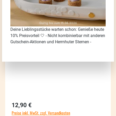
Deine Lieblingsstücke warten schon: Genieße heute
10% Preisvorteil 🤍 - Nicht kombinierbar mit anderen
Bildergalerie überspringen
Gutschein-Aktionen und Herrnhuter Sternen -
Regulärer Preis:
12,90 €
Preise inkl. MwSt. zzgl. Versandkosten