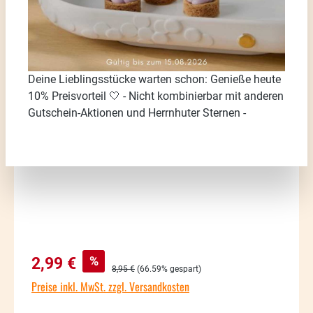
Deine Lieblingsstücke warten schon: Genieße heute
Bildergalerie überspringen
10% Preisvorteil 🤍 - Nicht kombinierbar mit anderen
Gutschein-Aktionen und Herrnhuter Sternen -
Verkaufspreis:
%
2,99 €
Regulärer Preis:
8,95 €
(66.59% gespart)
Preise inkl. MwSt. zzgl. Versandkosten