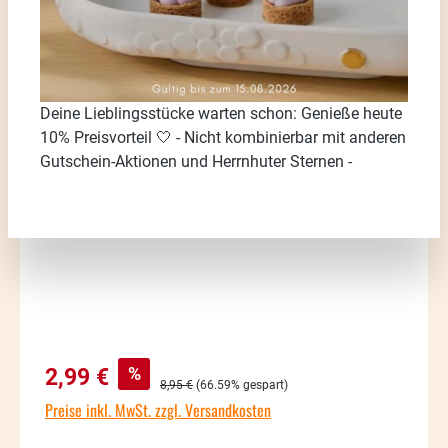
Deine Lieblingsstücke warten schon: Genieße heute
Bildergalerie überspringen
10% Preisvorteil 🤍 - Nicht kombinierbar mit anderen
Gutschein-Aktionen und Herrnhuter Sternen -
Verkaufspreis:
%
2,99 €
Regulärer Preis:
8,95 €
(66.59% gespart)
Preise inkl. MwSt. zzgl. Versandkosten