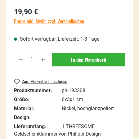
Regulärer Preis:
19,90 €
Preise inkl. MwSt. zzgl. Versandkosten
Sofort verfügbar, Lieferzeit: 1-3 Tage
Produkt Anzahl: Gib den gewünschten Wert
In den Warenkorb
Zum Merkzettel hinzufügen
Produktnummer:
ph-193308
Größe:
6x3x1 cm
Material:
Nickel, hochglanzpoliert
Design:
Lieferumfang:
1 THREESOME
Geldscheinklammer von Philippi Design