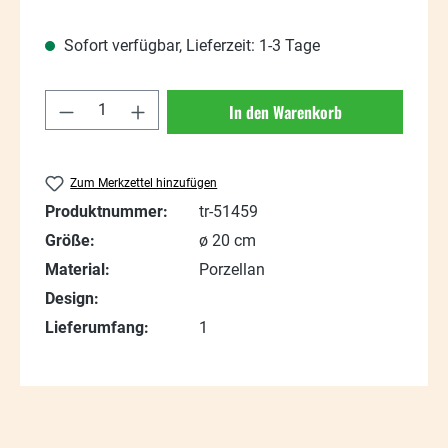
Sofort verfügbar, Lieferzeit: 1-3 Tage
Produkt Anzahl: Gib den gewünschten Wert
In den Warenkorb
Zum Merkzettel hinzufügen
Produktnummer:
tr-51459
Größe:
ø 20 cm
Material:
Porzellan
Design:
Lieferumfang:
1