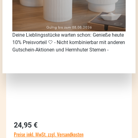
Deine Lieblingsstücke warten schon: Genieße heute
10% Preisvorteil 🤍 - Nicht kombinierbar mit anderen
Bildergalerie überspringen
Gutschein-Aktionen und Herrnhuter Sternen -
Regulärer Preis:
24,95 €
Preise inkl. MwSt. zzgl. Versandkosten