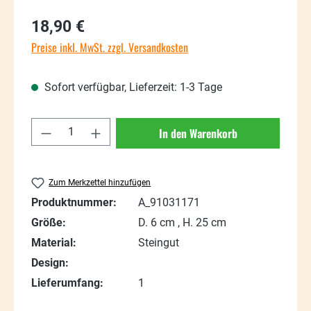
Regulärer Preis:
18,90 €
Preise inkl. MwSt. zzgl. Versandkosten
Sofort verfügbar, Lieferzeit: 1-3 Tage
Produkt Anzahl: Gib den gewünschten Wert
In den Warenkorb
Zum Merkzettel hinzufügen
Produktnummer:
A_91031171
Größe:
D. 6 cm , H. 25 cm
Material:
Steingut
Design:
Lieferumfang:
1