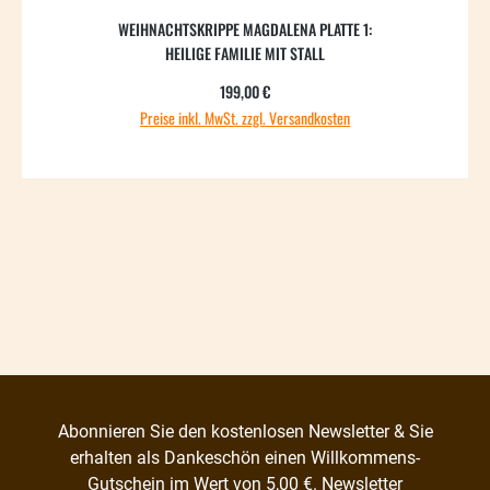
WEIHNACHTSKRIPPE MAGDALENA PLATTE 1:
HEILIGE FAMILIE MIT STALL
Regulärer Preis:
199,00 €
Preise inkl. MwSt. zzgl. Versandkosten
Abonnieren Sie den kostenlosen Newsletter & Sie
erhalten als Dankeschön einen Willkommens-
Gutschein im Wert von 5,00 €.
Newsletter