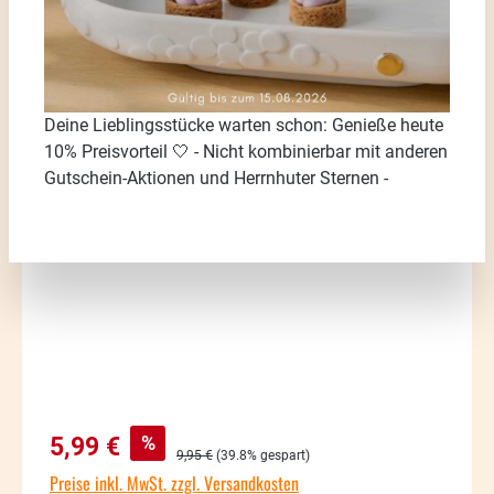
Deine Lieblingsstücke warten schon: Genieße heute
10% Preisvorteil 🤍 - Nicht kombinierbar mit anderen
Bildergalerie überspringen
Gutschein-Aktionen und Herrnhuter Sternen -
Verkaufspreis:
%
5,99 €
Regulärer Preis:
9,95 €
(39.8% gespart)
Preise inkl. MwSt. zzgl. Versandkosten