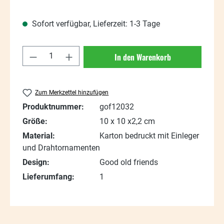
Sofort verfügbar, Lieferzeit: 1-3 Tage
Produkt Anzahl: Gib den gewünschten Wert
In den Warenkorb
Zum Merkzettel hinzufügen
Produktnummer:
gof12032
Größe:
10 x 10 x2,2 cm
Material:
Karton bedruckt mit Einleger
und Drahtornamenten
Design:
Good old friends
Lieferumfang:
1