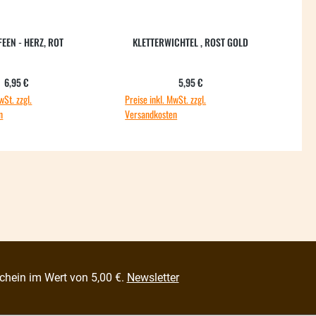
EEN - HERZ, ROT
KLETTERWICHTEL , ROST GOLD
Regulärer Preis:
Regulärer Preis:
6,95 €
5,95 €
wSt. zzgl.
Preise inkl. MwSt. zzgl.
Preis
n
Versandkosten
Vers
chein im Wert von 5,00 €.
Newsletter