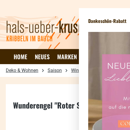
 Hauptinhalt springen
Zur Suche springen
Zur Hauptnavigation springen
Dankeschön-Rabatt
HOME
NEUES
MARKEN
DEKO & WOHNEN
Deko & Wohnen
Saison
Winter & Weihnachten
B
Wunderengel "Roter Schal"