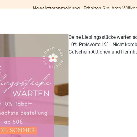
Newsletteranmeldung - Erhalten Sie Ihren Willkommens-Gutsc
Deine Lieblingsstücke warten s
10% Preisvorteil 🤍 - Nicht kom
Gutschein-Aktionen und Herrnhu
TISCH & KÜCHE
GESCHENKE
PAPETERIE
OUTDO
aumschmuck & Hänger