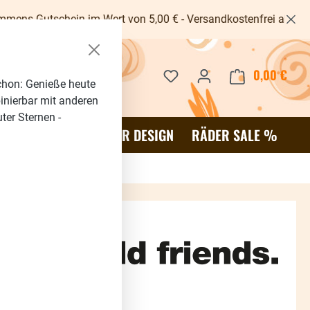
hein im Wert von 5,00 € - Versandkostenfrei ab 40€ -
Du hast 0 Produkte auf dem 
0,00 €
Waren
chon: Genieße heute
binierbar mit anderen
ter Sternen -
OR
SALE %
RÄDER DESIGN
RÄDER SALE %