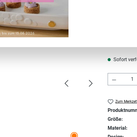
Regulärer Prei
7,95 €
Inhalt:
1
Preise inkl. MwS
Sofort verf
Produkt 
Zum Merkzett
Produktnum
Größe:
Material:
Design: