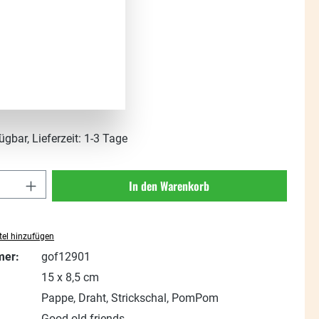
s:
t. zzgl. Versandkosten
ügbar, Lieferzeit: 1-3 Tage
Anzahl: Gib den gewünschten Wert ein oder
In den Warenkorb
el hinzufügen
mer:
gof12901
15 x 8,5 cm
Pappe, Draht, Strickschal, PomPom
Good old friends