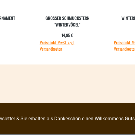
RNAMENT
GROSSER SCHMUCKSTERN "
WINTERF
WINTERVÖGEL"
ärer Preis:
Regulärer Preis:
14,95 €
Preise inkl. MwSt. zzgl.
Preise inkl. M
Versandkosten
Versandkoste
sletter & Sie erhalten als Dankeschön einen Willkommens-Guts