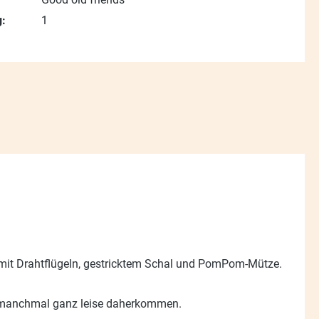
:
1
mit Drahtflügeln, gestricktem Schal und PomPom-Mütze.
er manchmal ganz leise daherkommen.