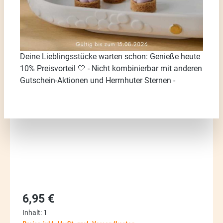
Deine Lieblingsstücke warten schon: Genieße heute
10% Preisvorteil 🤍 - Nicht kombinierbar mit anderen
Bildergalerie überspringen
Gutschein-Aktionen und Herrnhuter Sternen -
Regulärer Preis:
6,95 €
Inhalt:
1