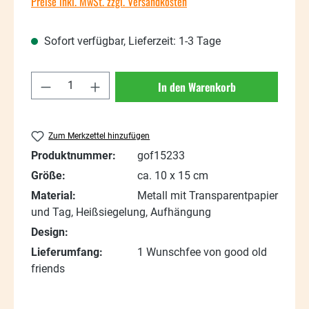
Preise inkl. MwSt. zzgl. Versandkosten
Sofort verfügbar, Lieferzeit: 1-3 Tage
Produkt Anzahl: Gib den gewünschten Wert
In den Warenkorb
Zum Merkzettel hinzufügen
Produktnummer:
gof15233
Größe:
ca. 10 x 15 cm
Material:
Metall mit Transparentpapier
und Tag, Heißsiegelung, Aufhängung
Design:
Lieferumfang:
1 Wunschfee von good old
friends