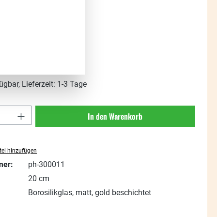
:
%
Regulärer Preis:
16,90 €
(40.89% gespart)
t. zzgl. Versandkosten
ügbar, Lieferzeit: 1-3 Tage
Anzahl: Gib den gewünschten Wert ein oder
In den Warenkorb
el hinzufügen
mer:
ph-300011
20 cm
Borosilikglas, matt, gold beschichtet