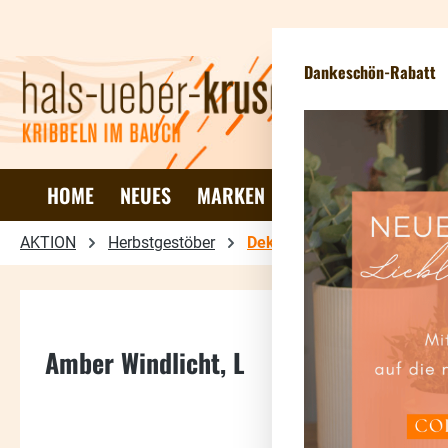
 Hauptinhalt springen
Zur Suche springen
Zur Hauptnavigation springen
Dankeschön-Rabatt
HOME
NEUES
MARKEN
DEKO & WOHNEN
AKTION
Herbstgestöber
Dekoideen
Amber Windlicht, L