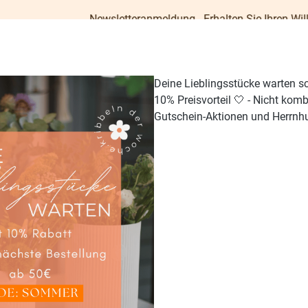
Newsletteranmeldung - Erhalten Sie Ihren Willkommens-Gu
Deine Lieblingsstücke warten s
10% Preisvorteil 🤍 - Nicht kom
Gutschein-Aktionen und Herrnhu
TISCH & KÜCHE
GESCHENKE
PAPETERIE
OUTDO