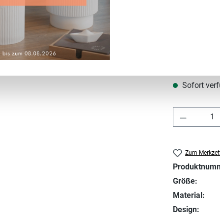
Verkaufspreis
9,99 €
Preise inkl. MwS
Sofort verf
Produkt 
Zum Merkzett
Produktnum
Größe:
Material:
Design: