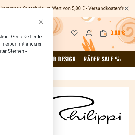
tschein im Wert von 5,00 € - Versandkostenfrei ab 40€ -
Du hast 0 Produkte auf dem 
0,00 €
Waren
chon: Genieße heute
binierbar mit anderen
ter Sternen -
OR
SALE %
RÄDER DESIGN
RÄDER SALE %