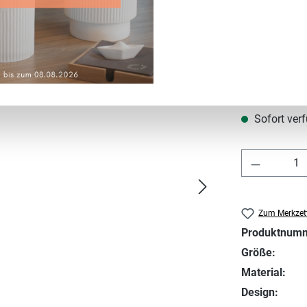
Regulärer Prei
26,90 €
Preise inkl. MwS
Sofort verf
Produkt 
Zum Merkzett
Produktnum
Größe:
Material:
Design: