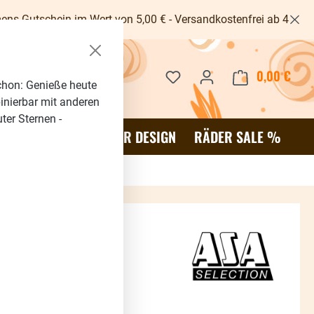
n im Wert von 5,00 € - Versandkostenfrei ab 40€ -
Du hast 0 Produkte auf dem 
0,00 €
Waren
chon: Genieße heute
binierbar mit anderen
ter Sternen -
OR
SALE %
RÄDER DESIGN
RÄDER SALE %