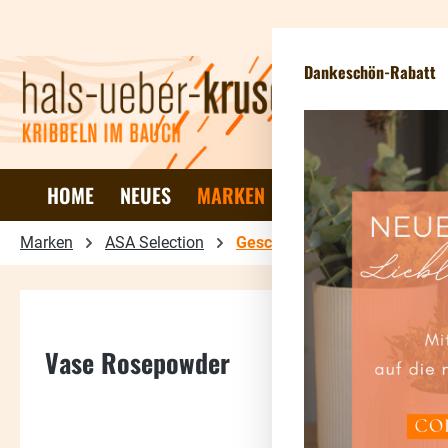
 Hauptinhalt springen
Zur Suche springen
Zur Hauptnavigation springen
Dankeschön-Rabatt
HOME
NEUES
MARKEN
DEKO & WOHNEN
Marken
ASA Selection
Geschirr
Vase Rosepowder