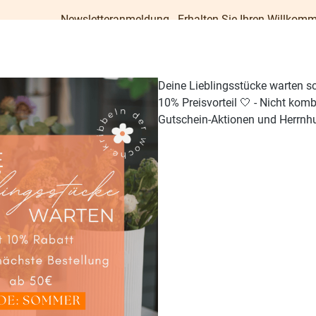
Newsletteranmeldung - Erhalten Sie Ihren Willkommens-Gutschei
Deine Lieblingsstücke warten s
10% Preisvorteil 🤍 - Nicht kom
Gutschein-Aktionen und Herrnhu
TISCH & KÜCHE
GESCHENKE
PAPETERIE
OUTDO