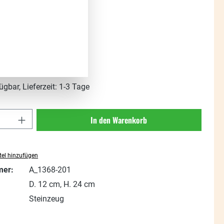
s:
t. zzgl. Versandkosten
ügbar, Lieferzeit: 1-3 Tage
Anzahl: Gib den gewünschten Wert ein oder
In den Warenkorb
el hinzufügen
mer:
A_1368-201
D. 12 cm, H. 24 cm
Steinzeug