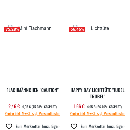
75.28
%
66.46
%
FLACHMÄNNCHEN "CAUTION"
HAPPY DAY LICHTTÜTE "JUBEL
TRUBEL"
REGULÄRER PREIS:
REGULÄRER PREIS:
2,46 €
1,66 €
Verkaufspreis:
Verkaufspreis:
9,95 €
(75.28% GESPART)
4,95 €
(66.46% GESPART)
Preise inkl. MwSt. zzgl. Versandkosten
Preise inkl. MwSt. zzgl. Versandkosten
Zum Merkzettel hinzufügen
Zum Merkzettel hinzufügen