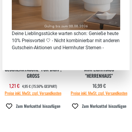
75.56
%
Deine Lieblingsstücke warten schon: Genieße heute
10% Preisvorteil 🤍 - Nicht kombinierbar mit anderen
Gutschein-Aktionen und Herrnhuter Sternen -
GESCHENKTASCHE "FÜR DICH",
MINI LICHTHAUS
GROSS
"HERRENHAUS"
REGULÄRER PREIS:
1,21 €
16,99 €
Verkaufspreis:
Regulärer Preis:
4,95 €
(75.56% GESPART)
Preise inkl. MwSt. zzgl. Versandkosten
Preise inkl. MwSt. zzgl. Versandkosten
Zum Merkzettel hinzufügen
Zum Merkzettel hinzufügen