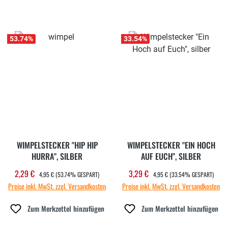
53.74
%
33.54
%
WIMPELSTECKER "HIP HIP
WIMPELSTECKER "EIN HOCH
HURRA", SILBER
AUF EUCH", SILBER
REGULÄRER PREIS:
REGULÄRER PREIS:
2,29 €
3,29 €
Verkaufspreis:
Verkaufspreis:
4,95 €
(53.74% GESPART)
4,95 €
(33.54% GESPART)
Preise inkl. MwSt. zzgl. Versandkosten
Preise inkl. MwSt. zzgl. Versandkosten
Zum Merkzettel hinzufügen
Zum Merkzettel hinzufügen