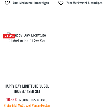
Zum Merkzettel hinzufügen
Zum Merkzettel hinzufügen
71.4
%
HAPPY DAY LICHTTÜTE "JUBEL
TRUBEL" 12ER SET
REGULÄRER PREIS:
16,99 €
Verkaufspreis:
59,40 €
(71.4% GESPART)
Preise inkl. MwSt. zzgl. Versandkosten