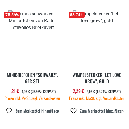
75.56
%
53.74
%
MINIBRIEFCHEN "SCHWARZ",
WIMPELSTECKER "LET LOVE
6ER SET
GROW", GOLD
REGULÄRER PREIS:
REGULÄRER PREIS:
1,21 €
2,29 €
Verkaufspreis:
Verkaufspreis:
4,95 €
(75.56% GESPART)
4,95 €
(53.74% GESPART)
Preise inkl. MwSt. zzgl. Versandkosten
Preise inkl. MwSt. zzgl. Versandkosten
Zum Merkzettel hinzufügen
Zum Merkzettel hinzufügen