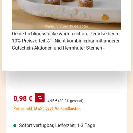
Bildergalerie überspringen
Deine Lieblingsstücke warten schon: Genieße heute
10% Preisvorteil 🤍 - Nicht kombinierbar mit anderen
Gutschein-Aktionen und Herrnhuter Sternen -
Verkaufspreis:
%
0,98 €
Regulärer Preis:
4,95 €
(80.2% gespart)
Preise inkl. MwSt. zzgl. Versandkosten
Sofort verfügbar, Lieferzeit: 1-3 Tage