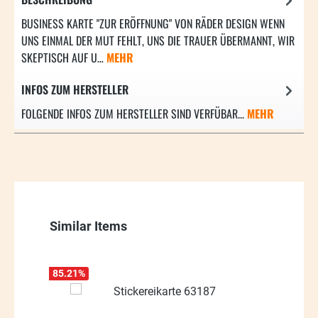
BUSINESS KARTE "ZUR ERÖFFNUNG" VON RÄDER DESIGN WENN
UNS EINMAL DER MUT FEHLT, UNS DIE TRAUER ÜBERMANNT, WIR
SKEPTISCH AUF U…
MEHR
INFOS ZUM HERSTELLER
FOLGENDE INFOS ZUM HERSTELLER SIND VERFÜBAR...
MEHR
Produktgalerie überspringen
Similar Items
85.21
%
74.24