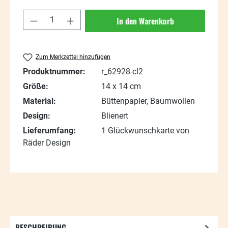
Produkt Anzahl: Gib den gewünschten Wert
In den Warenkorb
Zum Merkzettel hinzufügen
Produktnummer:
r_62928-cl2
Größe:
14 x 14 cm
Material:
Büttenpapier, Baumwollen
Design:
Blienert
Lieferumfang:
1 Glückwunschkarte von
Räder Design
BESCHREIBUNG