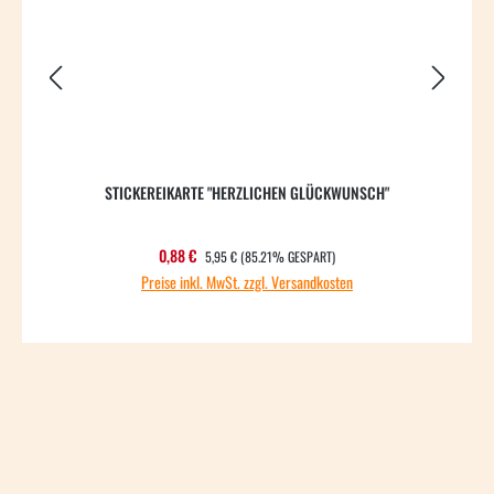
STICKEREIKARTE "HERZLICHEN GLÜCKWUNSCH"
REGULÄRER PREIS:
Verkaufspreis:
0,88 €
5,95 €
(85.21% GESPART)
Preise inkl. MwSt. zzgl. Versandkosten