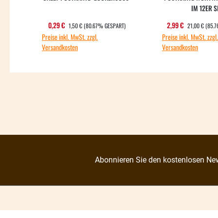
IM 12ER S
REGULÄRER PREIS:
REGULÄRER PR
Verkaufspreis:
Verkaufspreis
0,29 €
2,99 €
1,50 €
(80.67% GESPART)
21,00 €
(85.
Preise inkl. MwSt. zzgl.
Preise inkl. MwSt. zzgl.
Versandkosten
Versandkosten
Abonnieren Sie den kostenlosen New