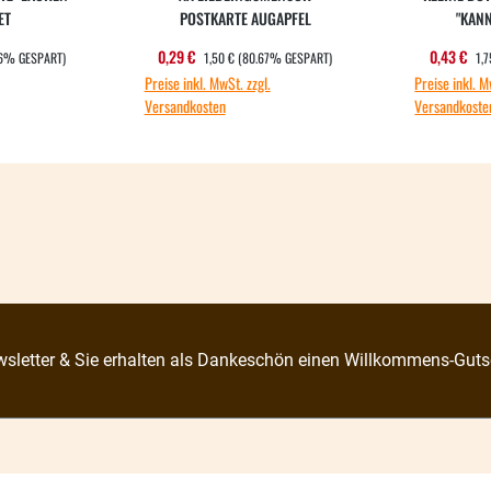
ET
POSTKARTE AUGAPFEL
"KAN
EIS:
REGULÄRER PREIS:
RE
:
Verkaufspreis:
Verkauf
0,29 €
0,43 €
76% GESPART)
1,50 €
(80.67% GESPART)
1,7
Preise inkl. MwSt. zzgl.
Preise inkl. M
Versandkosten
Versandkoste
sletter & Sie erhalten als Dankeschön einen Willkommens-Guts