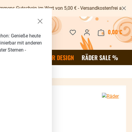
ein im Wert von 5,00 € - Versandkostenfrei ab 40€ -
Du hast 0 Produkte auf dem 
0,00 €
Waren
chon: Genieße heute
binierbar mit anderen
ter Sternen -
OR
SALE %
RÄDER DESIGN
RÄDER SALE %