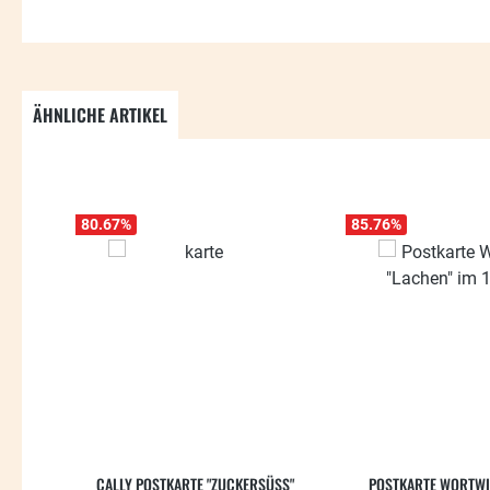
ÄHNLICHE ARTIKEL
Produktgalerie überspringen
80.67
%
85.76
%
CALLY POSTKARTE "ZUCKERSÜSS"
POSTKARTE WORTWI