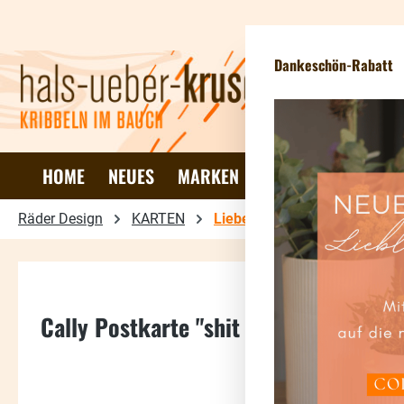
 Hauptinhalt springen
Zur Suche springen
Zur Hauptnavigation springen
Dankeschön-Rabatt
HOME
NEUES
MARKEN
DEKO & WOHNEN
Räder Design
KARTEN
Liebeskarten
Cally Postkarte "shit happens"