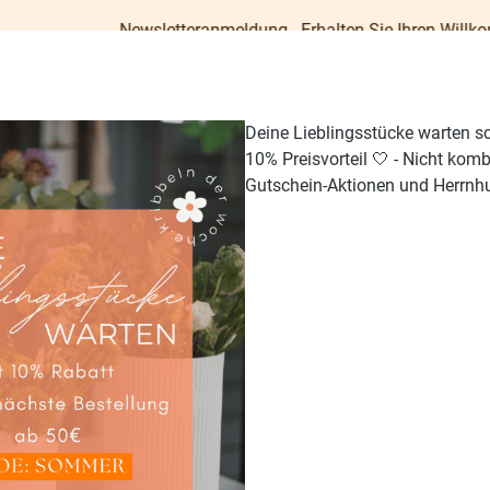
Newsletteranmeldung - Erhalten Sie Ihren Willkommens-Gutsch
Deine Lieblingsstücke warten s
10% Preisvorteil 🤍 - Nicht kom
Gutschein-Aktionen und Herrnhu
TISCH & KÜCHE
GESCHENKE
PAPETERIE
OUTDO