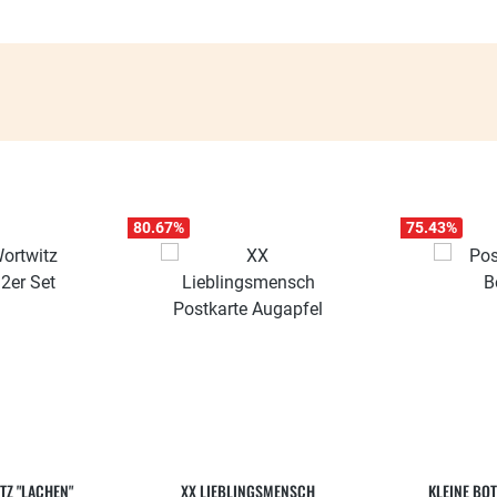
80.67
%
75.43
%
TZ "LACHEN"
XX LIEBLINGSMENSCH
KLEINE BO