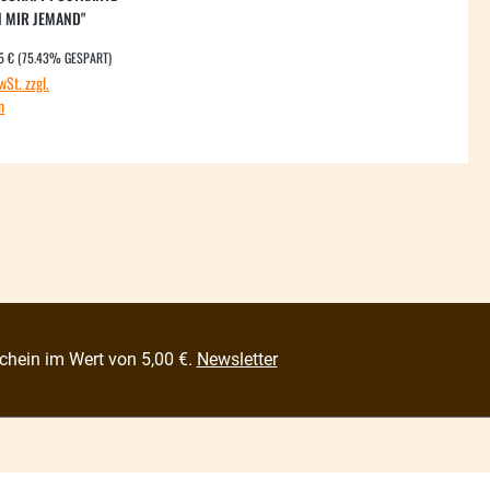
N MIR JEMAND"
GULÄRER PREIS:
spreis:
5 €
(75.43% GESPART)
wSt. zzgl.
n
chein im Wert von 5,00 €.
Newsletter