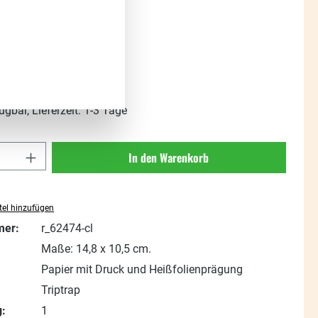
:
%
Regulärer Preis:
1,50 €
(80.67% gespart)
t. zzgl. Versandkosten
ügbar, Lieferzeit: 1-3 Tage
Anzahl: Gib den gewünschten Wert ein oder
In den Warenkorb
el hinzufügen
mer:
r_62474-cl
Maße: 14,8 x 10,5 cm.
Papier mit Druck und Heißfolienprägung
Triptrap
:
1