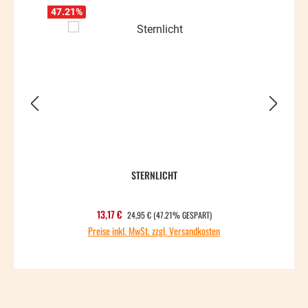
47.21
%
37.49
STERNLICHT
REGULÄRER PREIS:
Verkaufspreis:
13,17 €
24,95 €
(47.21% GESPART)
Preise inkl. MwSt. zzgl. Versandkosten