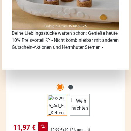
Bildergalerie überspringen
Deine Lieblingsstücke warten schon: Genieße heute
10% Preisvorteil 🤍 - Nicht kombinierbar mit anderen
Gutschein-Aktionen und Herrnhuter Sternen -
Verkaufspreis:
%
11,97 €
Regulärer Preis:
19,99 €
(40.12% gespart)