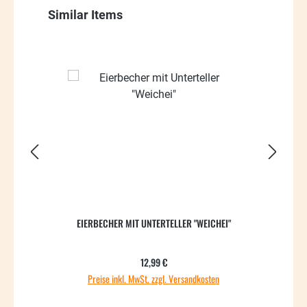
Produktgalerie überspringen
Similar Items
30.14
EIERBECHER MIT UNTERTELLER "WEICHEI"
Regulärer Preis:
12,99 €
Preise inkl. MwSt. zzgl. Versandkosten