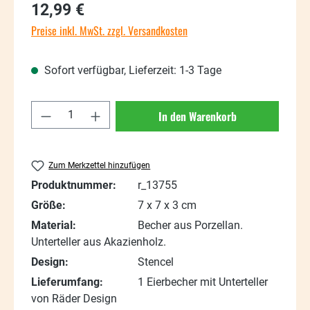
Regulärer Preis:
12,99 €
Preise inkl. MwSt. zzgl. Versandkosten
Sofort verfügbar, Lieferzeit: 1-3 Tage
Produkt Anzahl: Gib den gewünschten Wert
In den Warenkorb
Zum Merkzettel hinzufügen
Produktnummer:
r_13755
Größe:
7 x 7 x 3 cm
Material:
Becher aus Porzellan.
Unterteller aus Akazienholz.
Design:
Stencel
Lieferumfang:
1 Eierbecher mit Unterteller
von Räder Design