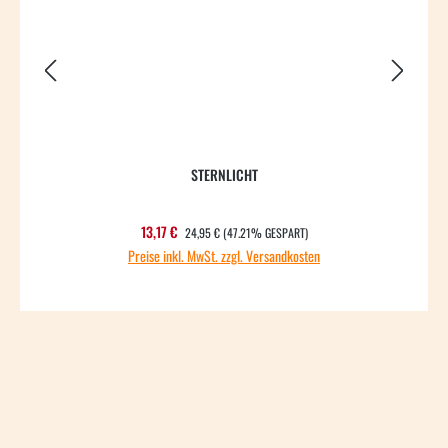
STERNLICHT
REGULÄRER PREIS:
Verkaufspreis:
13,17 €
24,95 €
(47.21% GESPART)
Preise inkl. MwSt. zzgl. Versandkosten