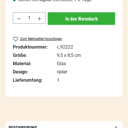
Produkt Anzahl: Gib den gewünschten Wert
In den Warenkorb
Zum Merkzettel hinzufügen
Produktnummer:
r_92222
Größe:
9,5 x 8,5 cm
Material:
Glas
Design:
räder
Lieferumfang:
1
BESCHREIBUNG