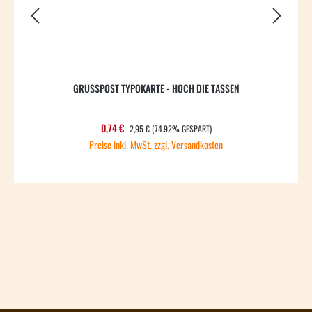
GRUSSPOST TYPOKARTE - HOCH DIE TASSEN
REGULÄRER PREIS:
Verkaufspreis:
0,74 €
2,95 €
(74.92% GESPART)
Preise inkl. MwSt. zzgl. Versandkosten