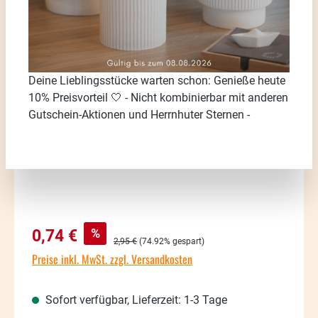
Bildergalerie überspringen
Deine Lieblingsstücke warten schon: Genieße heute
10% Preisvorteil 🤍 - Nicht kombinierbar mit anderen
Gutschein-Aktionen und Herrnhuter Sternen -
Verkaufspreis:
%
0,74 €
Regulärer Preis:
2,95 €
(74.92% gespart)
Preise inkl. MwSt. zzgl. Versandkosten
Sofort verfügbar, Lieferzeit: 1-3 Tage