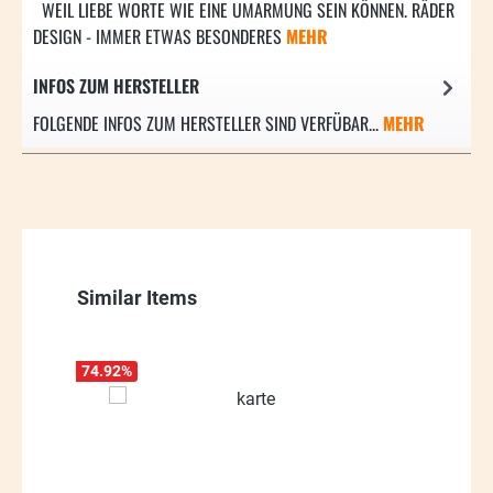
WEIL LIEBE WORTE WIE EINE UMARMUNG SEIN KÖNNEN. RÄDER
DESIGN - IMMER ETWAS BESONDERES
MEHR
INFOS ZUM HERSTELLER
FOLGENDE INFOS ZUM HERSTELLER SIND VERFÜBAR...
MEHR
Produktgalerie überspringen
Similar Items
74.92
%
50.5