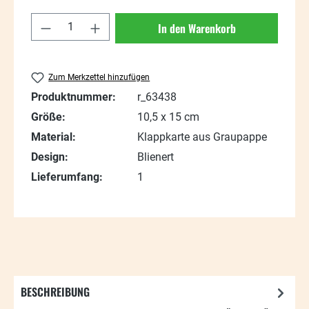
Produkt Anzahl: Gib den gewünschten Wert
In den Warenkorb
Zum Merkzettel hinzufügen
Produktnummer:
r_63438
Größe:
10,5 x 15 cm
Material:
Klappkarte aus Graupappe
Design:
Blienert
Lieferumfang:
1
BESCHREIBUNG