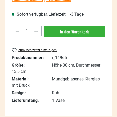
Sofort verfügbar, Lieferzeit: 1-3 Tage
Produkt Anzahl: Gib den gewünschten Wert
In den Warenkorb
Zum Merkzettel hinzufügen
Produktnummer:
r_14965
Größe:
Höhe 30 cm, Durchmesser
13,5 cm
Material:
Mundgeblasenes Klarglas
mit Druck.
Design:
Ruh
Lieferumfang:
1 Vase