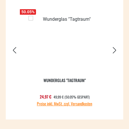
50.05
%
50.04
WUNDERGLAS "TAGTRAUM"
REGULÄRER PREIS:
Verkaufspreis:
24,97 €
49,99 €
(50.05% GESPART)
Preise inkl. MwSt. zzgl. Versandkosten