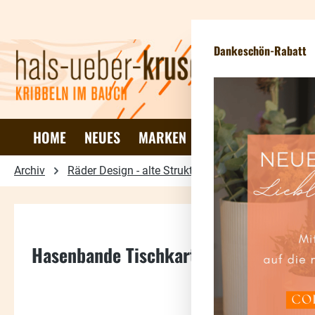
 Hauptinhalt springen
Zur Suche springen
Zur Hauptnavigation springen
Dankeschön-Rabatt
HOME
NEUES
MARKEN
DEKO & WOHNEN
Archiv
Räder Design - alte Struktur
Ostern
Hasenbande Tischkarte Rudi Rübe 20 