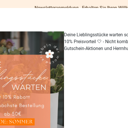
Newsletteranmeldung - Erhalten Sie Ihren Willkommens-Gut
Deine Lieblingsstücke warten s
10% Preisvorteil 🤍 - Nicht kom
Gutschein-Aktionen und Herrnhu
TISCH & KÜCHE
GESCHENKE
PAPETERIE
OUTDO
x 6er Set (120 Stück)