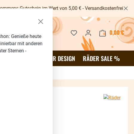
schein im Wert von 5,00 € - Versandkostenfrei ab 40€ -
Du hast 0 Produkte auf dem 
0,00 €
Waren
chon: Genieße heute
binierbar mit anderen
ter Sternen -
OR
SALE %
RÄDER DESIGN
RÄDER SALE %