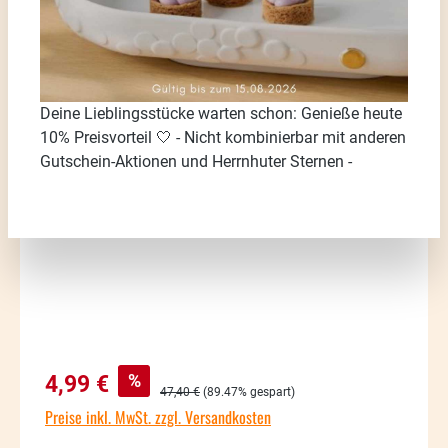
Deine Lieblingsstücke warten schon: Genieße heute
Bildergalerie überspringen
10% Preisvorteil 🤍 - Nicht kombinierbar mit anderen
Gutschein-Aktionen und Herrnhuter Sternen -
Verkaufspreis:
%
4,99 €
Regulärer Preis:
47,40 €
(89.47% gespart)
Preise inkl. MwSt. zzgl. Versandkosten