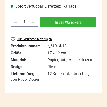
Sofort verfügbar, Lieferzeit: 1-3 Tage
Produkt Anzahl: Gib den gewünschten Wert
In den Warenkorb
Zum Merkzettel hinzufügen
Produktnummer:
r_61914-12
Größe:
17 x 12 cm
Material:
Papier, aufgeklebte Herzen
Design:
Rieck
Lieferumfang:
12 Karten inkl. Umschlag
von Räder Design