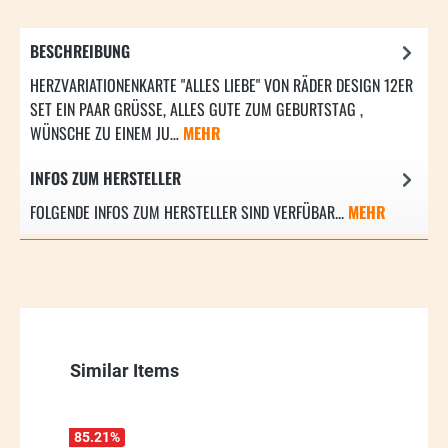
BESCHREIBUNG
HERZVARIATIONENKARTE "ALLES LIEBE" VON RÄDER DESIGN 12ER
SET EIN PAAR GRÜSSE, ALLES GUTE ZUM GEBURTSTAG , W
ÜNSCHE ZU EINEM JU…
MEHR
INFOS ZUM HERSTELLER
FOLGENDE INFOS ZUM HERSTELLER SIND VERFÜBAR...
MEHR
Produktgalerie überspringen
Similar Items
85.21
%
58.64