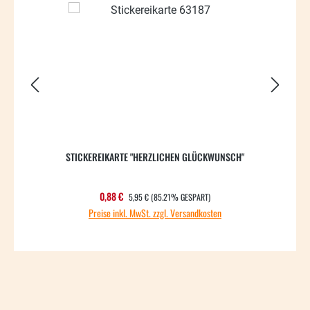
STICKEREIKARTE "HERZLICHEN GLÜCKWUNSCH"
REGULÄRER PREIS:
Verkaufspreis:
0,88 €
5,95 €
(85.21% GESPART)
Preise inkl. MwSt. zzgl. Versandkosten