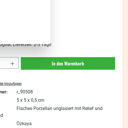
:
%
Regulärer Preis:
5,99 €
(55.43% gespart)
t. zzgl. Versandkosten
ügbar, Lieferzeit: 2-5 Tage
Anzahl: Gib den gewünschten Wert ein oder
In den Warenkorb
el hinzufügen
mer:
r_90508
5 x 5 x 0,5 cm
Flaches Porzellan unglasiert mit Relief und
nd
Özkaya