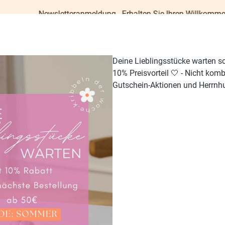
ewsletteranmeldung - Erhalten Sie Ihren Willkommens-Gutschein 
Deine Lieblingsstücke warten s
10% Preisvorteil 🤍 - Nicht kom
Gutschein-Aktionen und Herrnhu
TISCH & KÜCHE
GESCHENKE
PAPETERIE
OUTDO
Baumschmuck