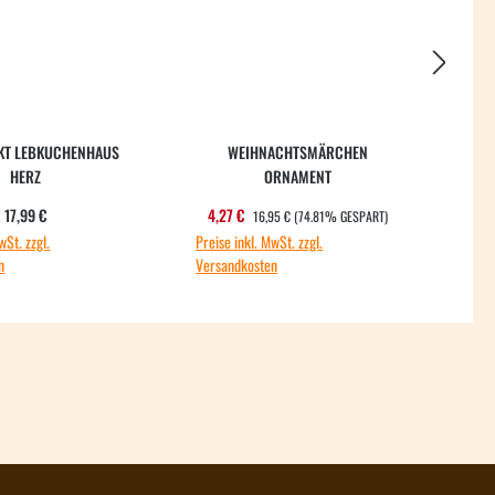
KT LEBKUCHENHAUS
WEIHNACHTSMÄRCHEN
HERZ
ORNAMENT
REGULÄRER PREIS:
Regulärer Preis:
Verkaufspreis:
V
17,99 €
4,27 €
4
16,95 €
(74.81% GESPART)
wSt. zzgl.
Preise inkl. MwSt. zzgl.
Preis
n
Versandkosten
Vers