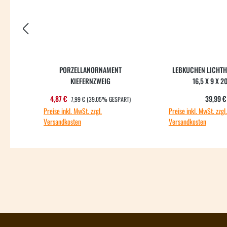
PORZELLANORNAMENT
LEBKUCHEN LICHTHA
KIEFERNZWEIG
6,5 X 9 X 2
REGULÄRER PREIS:
Verkaufspreis:
Regul
4,87 €
39,99 €
7,99 €
(39.05% GESPART)
Preise inkl. MwSt. zzgl.
Preise inkl. MwSt. zzgl.
Versandkosten
Versandkosten