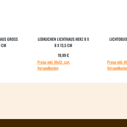
US GROSS 1
LEBKUCHEN LICHTHAUS HERZ 8 X
LICHTOBJE
0 CM
8 X 13,5 CM
ärer Preis:
Regulärer Preis:
19,99 €
Preise inkl. MwSt. zzgl.
Preise inkl. M
Versandkosten
Versandkoste