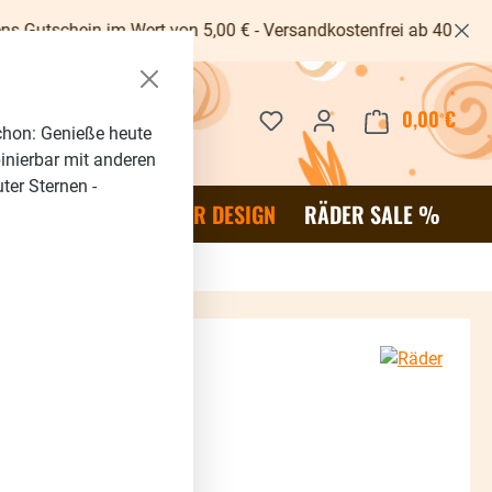
im Wert von 5,00 € - Versandkostenfrei ab 40€ -
Du hast 0 Produkte auf dem 
0,00 €
Waren
chon: Genieße heute
binierbar mit anderen
ter Sternen -
OR
SALE %
RÄDER DESIGN
RÄDER SALE %