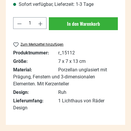
Sofort verfügbar, Lieferzeit: 1-3 Tage
Produkt Anzahl: Gib den gewünschten Wert
In den Warenkorb
Zum Merkzettel hinzufügen
Produktnummer:
r_15112
Größe:
7 x 7 x 13 cm
Material:
Porzellan unglasiert mit
Prägung, Fenstern und 3-dimensionalen
Elementen. Mit Kerzenteller
Design:
Ruh
Lieferumfang:
1 Lichthaus von Räder
Design