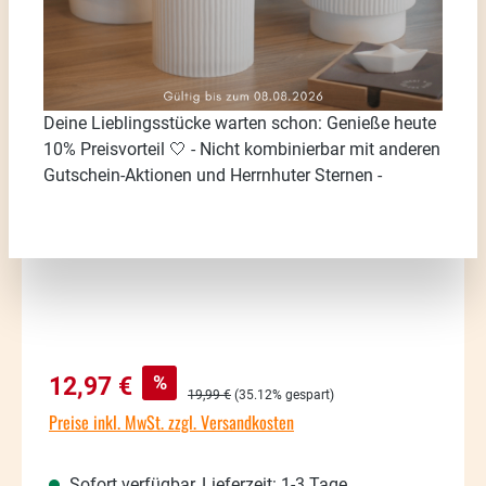
Bildergalerie überspringen
Deine Lieblingsstücke warten schon: Genieße heute
10% Preisvorteil 🤍 - Nicht kombinierbar mit anderen
Gutschein-Aktionen und Herrnhuter Sternen -
Verkaufspreis:
%
12,97 €
Regulärer Preis:
19,99 €
(35.12% gespart)
Preise inkl. MwSt. zzgl. Versandkosten
Sofort verfügbar, Lieferzeit: 1-3 Tage