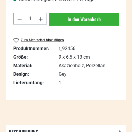
Produkt Anzahl: Gib den gewünschten Wert
In den Warenkorb
Zum Merkzettel hinzufügen
Produktnummer:
r_92456
Größe:
9 x 6,5 x 13 cm
Material:
Akazienholz, Porzellan
Design:
Gey
Lieferumfang:
1
BESCHREIBUNG