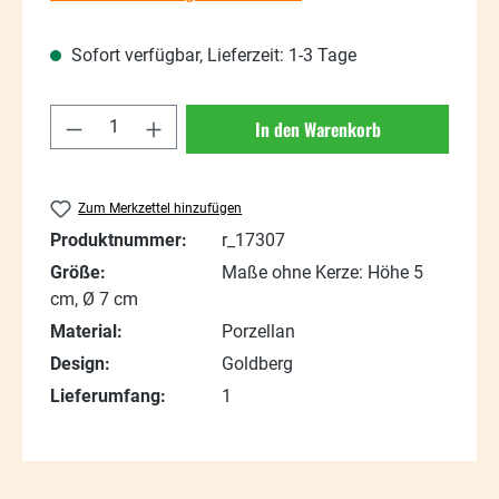
Sofort verfügbar, Lieferzeit: 1-3 Tage
Produkt Anzahl: Gib den gewünschten Wert
In den Warenkorb
Zum Merkzettel hinzufügen
Produktnummer:
r_17307
Größe:
Maße ohne Kerze: Höhe 5
cm, Ø 7 cm
Material:
Porzellan
Design:
Goldberg
Lieferumfang:
1