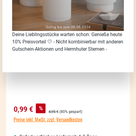
Bildergalerie überspringen
Deine Lieblingsstücke warten schon: Genieße heute
10% Preisvorteil 🤍 - Nicht kombinierbar mit anderen
Gutschein-Aktionen und Herrnhuter Sternen -
Verkaufspreis:
%
0,99 €
Regulärer Preis:
4,95 €
(80% gespart)
Preise inkl. MwSt. zzgl. Versandkosten