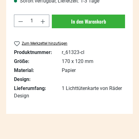
Sofort verfügbar, Lieferzeit: 1-3 Tage
Produkt Anzahl: Gib den gewünschten Wert
In den Warenkorb
Zum Merkzettel hinzufügen
Produktnummer:
r_61323-cl
Größe:
170 x 120 mm
Material:
Papier
Design:
Lieferumfang:
1 Lichttütenkarte von Räder
Design