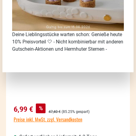
Bildergalerie überspringen
Deine Lieblingsstücke warten schon: Genieße heute
10% Preisvorteil 🤍 - Nicht kombinierbar mit anderen
Gutschein-Aktionen und Herrnhuter Sternen -
Verkaufspreis:
%
6,99 €
Regulärer Preis:
47,40 €
(85.25% gespart)
Preise inkl. MwSt. zzgl. Versandkosten