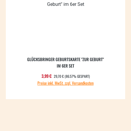
GLÜCKSBRINGER GEBURTSKARTE "ZUR GEBURT"
IM 6ER SET
REGULÄRER PREIS:
Verkaufspreis:
3,99 €
29,70 €
(86.57% GESPART)
Preise inkl. MwSt. zzgl. Versandkosten