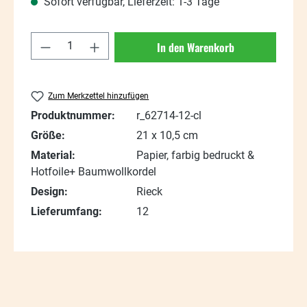
Sofort verfügbar, Lieferzeit: 1-3 Tage
Produkt Anzahl: Gib den gewünschten Wert
In den Warenkorb
Zum Merkzettel hinzufügen
Produktnummer:
r_62714-12-cl
Größe:
21 x 10,5 cm
Material:
Papier, farbig bedruckt &
Hotfoile+ Baumwollkordel
Design:
Rieck
Lieferumfang:
12