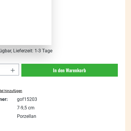
s:
t. zzgl. Versandkosten
ügbar, Lieferzeit: 1-3 Tage
Anzahl: Gib den gewünschten Wert ein oder
In den Warenkorb
el hinzufügen
mer:
gof15203
7-9,5 cm
Porzellan