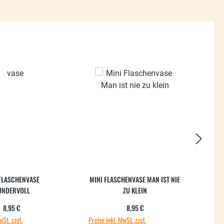
FLASCHENVASE
MINI FLASCHENVASE MAN IST NIE
F
UNDERVOLL
ZU KLEIN
Regulärer Preis:
Regulärer Preis:
8,95 €
8,95 €
wSt. zzgl.
Preise inkl. MwSt. zzgl.
Preis