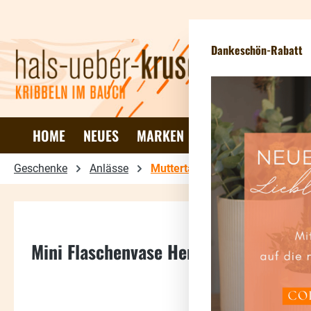
 Hauptinhalt springen
Zur Suche springen
Zur Hauptnavigation springen
Dankeschön-Rabatt
HOME
NEUES
MARKEN
DEKO & WOHNEN
Geschenke
Anlässe
Muttertag
Mini Flaschenvase Herz