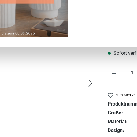
Regulärer Prei
8,95 €
Preise inkl. MwS
Sofort verf
Produkt 
Zum Merkzett
Produktnum
Größe:
Material:
Design: