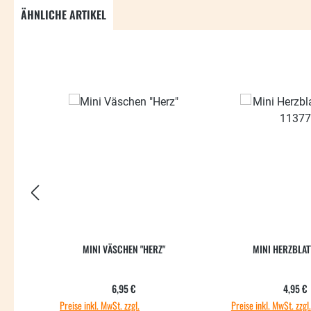
ÄHNLICHE ARTIKEL
Produktgalerie überspringen
MINI VÄSCHEN "HERZ"
MINI HERZBLAT
Regulärer Preis:
Regul
6,95 €
4,95 €
Preise inkl. MwSt. zzgl.
Preise inkl. MwSt. zzgl.