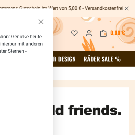
chein im Wert von 5,00 € - Versandkostenfrei ab 40€ -
Du hast 0 Produkte auf dem 
0,00 €
Waren
chon: Genieße heute
binierbar mit anderen
ter Sternen -
OR
SALE %
RÄDER DESIGN
RÄDER SALE %