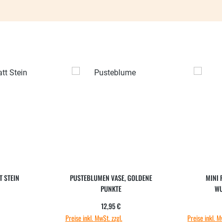
T STEIN
PUSTEBLUMEN VASE, GOLDENE
MINI 
PUNKTE
W
ärer Preis:
Regulärer Preis:
12,95 €
Preise inkl. MwSt. zzgl.
Preise inkl. M