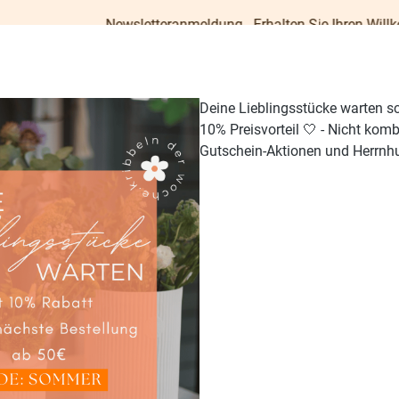
Newsletteranmeldung - Erhalten Sie Ihren Willkommens-Guts
Deine Lieblingsstücke warten s
10% Preisvorteil 🤍 - Nicht kom
Gutschein-Aktionen und Herrnhu
TISCH & KÜCHE
GESCHENKE
PAPETERIE
OUTDO