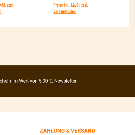
wSt. zzgl.
Preise inkl. MwSt. zzgl.
Preis
n
Versandkosten
Vers
chein im Wert von 5,00 €.
Newsletter
ZAHLUNG & VERSAND