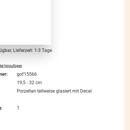
s:
t. zzgl. Versandkosten
ügbar, Lieferzeit: 1-3 Tage
el hinzufügen
mer:
gof15566
19,5 - 32 cm
Porzellan teilweise glasiert mit Decal
:
1