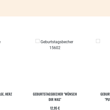
SE, HERZ
GEBURTSTAGSBECHER "WÜNSCH
GEBUR
DIR WAS"
"PU
ärer Preis:
Regulärer Preis:
12,95 €