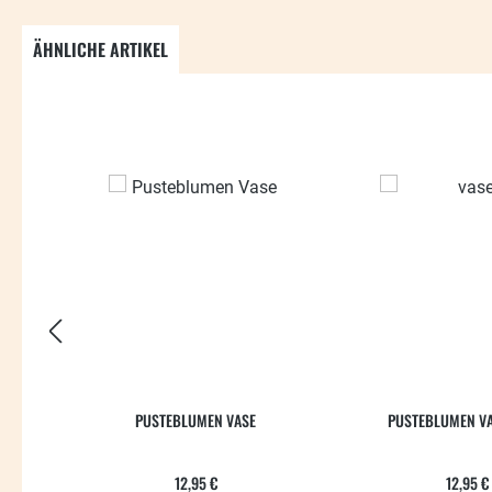
ÄHNLICHE ARTIKEL
Produktgalerie überspringen
PUSTEBLUMEN VASE
PUSTEBLUMEN VA
Regulärer Preis:
Regul
12,95 €
12,95 €