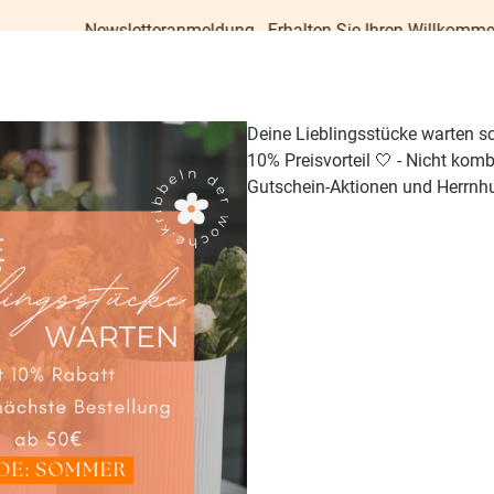
ewsletteranmeldung - Erhalten Sie Ihren Willkommens-Gutschein 
Deine Lieblingsstücke warten s
10% Preisvorteil 🤍 - Nicht kom
Gutschein-Aktionen und Herrnhu
TISCH & KÜCHE
GESCHENKE
PAPETERIE
OUTDO