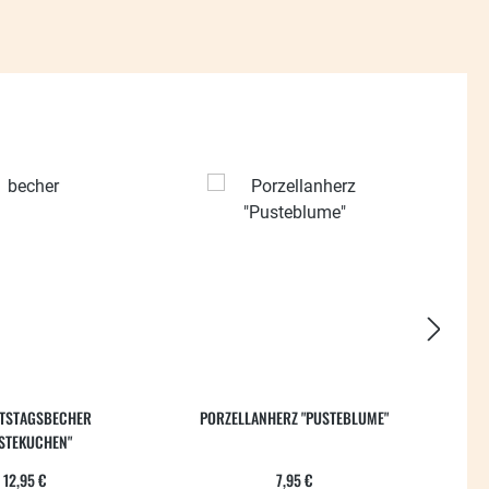
TSTAGSBECHER
PORZELLANHERZ "PUSTEBLUME"
WU
STEKUCHEN"
Regulärer Preis:
Regulärer Preis:
12,95 €
7,95 €