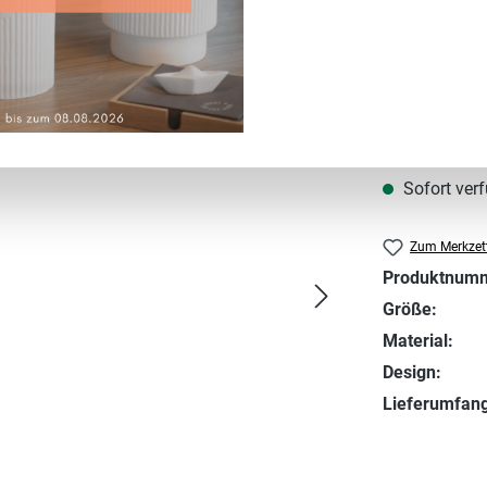
Regulärer Prei
24,95 €
Preise inkl. MwS
Sofort verf
Zum Merkzett
Produktnum
Größe:
Material:
Design:
Lieferumfang