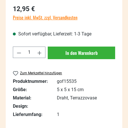
Regulärer Preis:
12,95 €
Preise inkl. MwSt. zzgl. Versandkosten
Sofort verfügbar, Lieferzeit: 1-3 Tage
Produkt Anzahl: Gib den gewünschten Wert
In den Warenkorb
Zum Merkzettel hinzufügen
Produktnummer:
gof15535
Größe:
5 x 5 x 15 cm
Material:
Draht, Terrazzovase
Design:
Lieferumfang:
1