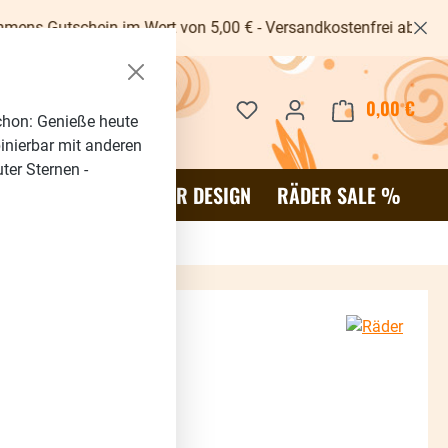
in im Wert von 5,00 € - Versandkostenfrei ab 40€ -
Du hast 0 Produkte auf dem 
0,00 €
Waren
chon: Genieße heute
binierbar mit anderen
ter Sternen -
OR
SALE %
RÄDER DESIGN
RÄDER SALE %