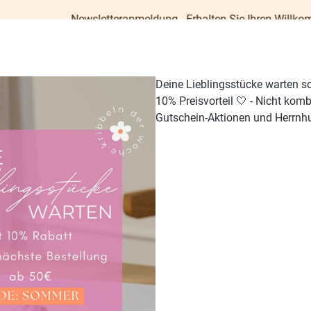
Newsletteranmeldung - Erhalten Sie Ihren Willkommens-Gutsche
Deine Lieblingsstücke warten s
10% Preisvorteil 🤍 - Nicht kom
Gutschein-Aktionen und Herrnhu
TISCH & KÜCHE
GESCHENKE
PAPETERIE
OUTDO