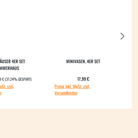
ÄUSER 4ER SET
MINIVASEN, 4ER SET
MMERHAUS
ULÄRER PREIS:
spreis:
Regulärer Preis:
Ve
17,99 €
18
9 €
(37.24% GESPART)
wSt. zzgl.
Preise inkl. MwSt. zzgl.
Preis
n
Versandkosten
Vers