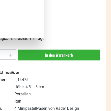
s:
t. zzgl. Versandkosten
ügbar, Lieferzeit: 1-3 Tage
Anzahl: Gib den gewünschten Wert ein oder
In den Warenkorb
el hinzufügen
mer:
r_14475
Höhe: 4,5 – 8 cm.
Porzellan
Ruh
:
4 Minipastellvasen von Räder Design