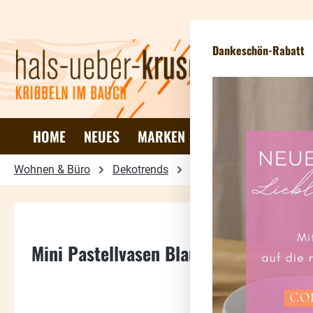
 Hauptinhalt springen
Zur Suche springen
Zur Hauptnavigation springen
Dankeschön-Rabatt
HOME
NEUES
MARKEN
DEKO & WOHNEN
Wohnen & Büro
Dekotrends
Dekovasen
Mini Pastellvasen Blautöne 4er Set