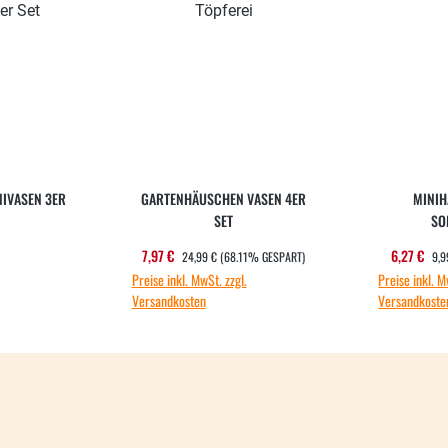
NIVASEN 3ER
GARTENHÄUSCHEN VASEN 4ER
MINIH
SET
SO
REGULÄRER PREIS:
REG
ärer Preis:
Verkaufspreis:
Verkauf
7,97 €
6,27 €
24,99 €
(68.11% GESPART)
9,9
Preise inkl. MwSt. zzgl.
Preise inkl. M
Versandkosten
Versandkoste