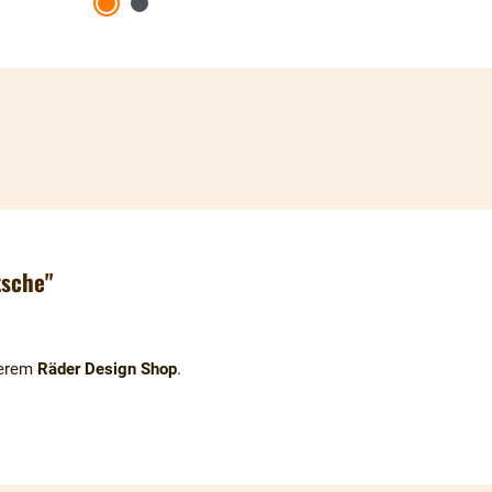
tsche"
serem
Räder Design Shop
.