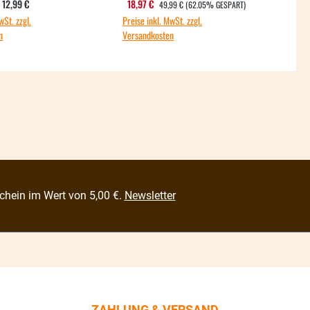
REGULÄRER PREIS:
Regulärer Preis:
Verkaufspreis:
V
12,99 €
18,97 €
7,
49,99 €
(62.05% GESPART)
wSt. zzgl.
Preise inkl. MwSt. zzgl.
Preis
n
Versandkosten
Vers
chein im Wert von 5,00 €.
Newsletter
ZAHLUNG & VERSAND