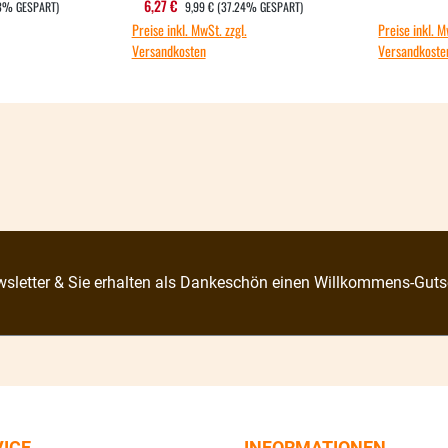
EIS:
REGULÄRER PREIS:
s:
Verkaufspreis:
6,27 €
13% GESPART)
9,99 €
(37.24% GESPART)
Preise inkl. MwSt. zzgl.
Preise inkl. M
Versandkosten
Versandkoste
sletter & Sie erhalten als Dankeschön einen Willkommens-Guts
VICE
INFORMATIONEN