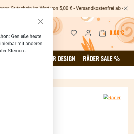
in im Wert von 5,00 € - Versandkostenfrei ab 40€ -
Du hast 0 Produkte auf dem 
0,00 €
Waren
chon: Genieße heute
binierbar mit anderen
ter Sternen -
OR
SALE %
RÄDER DESIGN
RÄDER SALE %