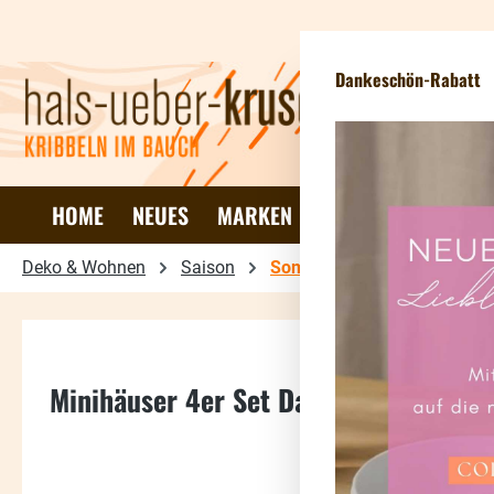
 Hauptinhalt springen
Zur Suche springen
Zur Hauptnavigation springen
Dankeschön-Rabatt
HOME
NEUES
MARKEN
DEKO & WOHNEN
Deko & Wohnen
Saison
Sommer & Herbst
Minihäuser 4er Set Datsche