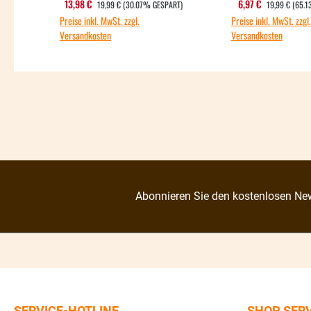
REGULÄRER PREIS:
REGULÄRER PR
Verkaufspreis:
Verkaufsprei
13,98 €
6,97 €
19,99 €
(30.07% GESPART)
19,99 €
(65.
Preise inkl. MwSt. zzgl.
Preise inkl. MwSt. zzgl.
Versandkosten
Versandkosten
Abonnieren Sie den kostenlosen New
SERVICE-HOTLINE
SHOP SER