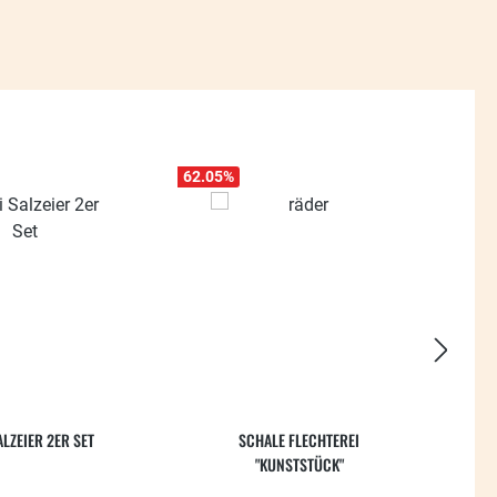
62.05
%
63.63
ALZEIER 2ER SET
SCHALE FLECHTEREI
GA
"KUNSTSTÜCK"