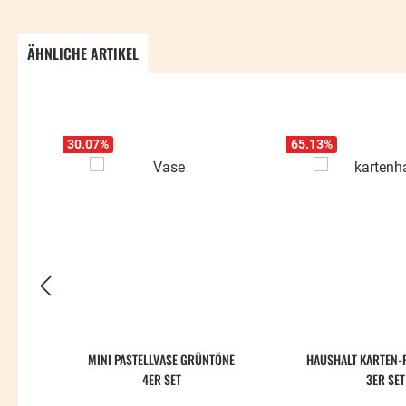
ÄHNLICHE ARTIKEL
Produktgalerie überspringen
30.07
%
65.13
%
MINI PASTELLVASE GRÜNTÖNE
HAUSHALT KARTEN-
4ER SET
3ER SET