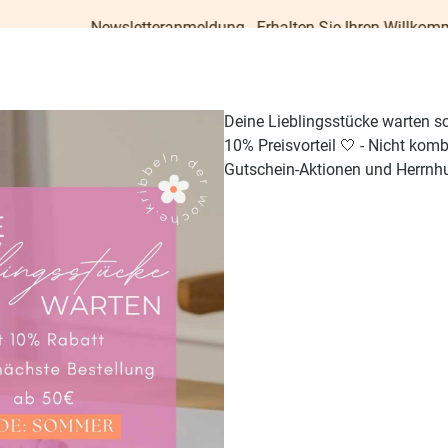
Newsletteranmeldung - Erhalten Sie Ihren Willkommens-Gutsche
Deine Lieblingsstücke warten s
10% Preisvorteil 🤍 - Nicht kom
Gutschein-Aktionen und Herrnhu
TISCH & KÜCHE
GESCHENKE
PAPETERIE
OUTDO