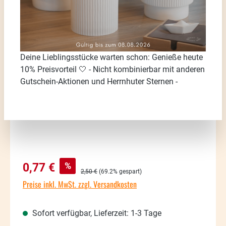
Bildergalerie überspringen
Deine Lieblingsstücke warten schon: Genieße heute
10% Preisvorteil 🤍 - Nicht kombinierbar mit anderen
Gutschein-Aktionen und Herrnhuter Sternen -
Verkaufspreis:
%
0,77 €
Regulärer Preis:
2,50 €
(69.2% gespart)
Preise inkl. MwSt. zzgl. Versandkosten
Sofort verfügbar, Lieferzeit: 1-3 Tage