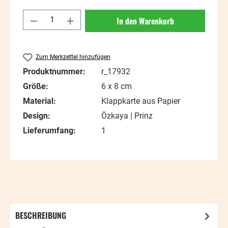
Produkt Anzahl: Gib den gewünschten Wert
In den Warenkorb
Zum Merkzettel hinzufügen
Produktnummer:
r_17932
Größe:
6 x 8 cm
Material:
Klappkarte aus Papier
Design:
Özkaya | Prinz
Lieferumfang:
1
BESCHREIBUNG