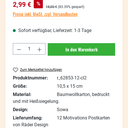
Verkaufspreis:
%
2,99 €
Regulärer Preis:
18,00 €
(83.39% gespart)
Preise inkl. MwSt. zzgl. Versandkosten
Sofort verfügbar, Lieferzeit: 1-3 Tage
Produkt Anzahl: Gib den gewünschten Wert
In den Warenkorb
Zum Merkzettel hinzufügen
Produktnummer:
r_62853-12-cl2
Größe:
10,5 x 15 cm
Material:
Baumwollkarton, bedruckt
und mit Heißsiegelung.
Design:
Sowa
Lieferumfang:
12 Motivations Postkarten
von Räder Design