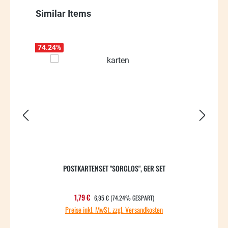
Produktgalerie überspringen
Similar Items
74.24
%
75.33
POSTKARTENSET "SORGLOS", 6ER SET
REGULÄRER PREIS:
Verkaufspreis:
1,79 €
6,95 €
(74.24% GESPART)
Preise inkl. MwSt. zzgl. Versandkosten