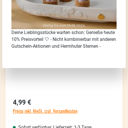
Bildergalerie überspringen
Deine Lieblingsstücke warten schon: Genieße heute
10% Preisvorteil 🤍 - Nicht kombinierbar mit anderen
Gutschein-Aktionen und Herrnhuter Sternen -
Regulärer Preis:
4,99 €
Preise inkl. MwSt. zzgl. Versandkosten
Sofort verfügbar, Lieferzeit: 1-3 Tage