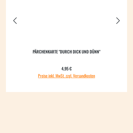
PÄRCHENKARTE "DURCH DICK UND DÜNN"
Regulärer Preis:
4,95 €
Preise inkl. MwSt. zzgl. Versandkosten