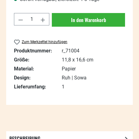
Produkt Anzahl: Gib den gewünschten Wert
In den Warenkorb
Zum Merkzettel hinzufügen
Produktnummer:
r_71004
Größe:
11,8 x 16,6 cm
Material:
Papier
Design:
Ruh | Sowa
Lieferumfang:
1
BESCHREIBUNG