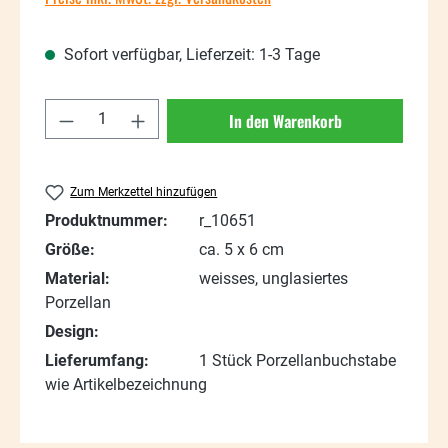
Sofort verfügbar, Lieferzeit: 1-3 Tage
Produkt Anzahl: Gib den gewünschten Wert
In den Warenkorb
Zum Merkzettel hinzufügen
Produktnummer:
r_10651
Größe:
ca. 5 x 6 cm
Material:
weisses, unglasiertes
Porzellan
Design:
Lieferumfang:
1 Stück Porzellanbuchstabe
wie Artikelbezeichnung