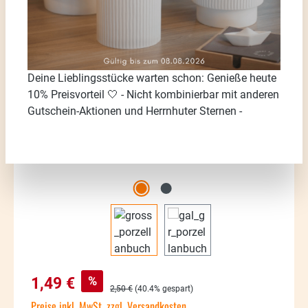
Bildergalerie überspringen
Deine Lieblingsstücke warten schon: Genieße heute
10% Preisvorteil 🤍 - Nicht kombinierbar mit anderen
Gutschein-Aktionen und Herrnhuter Sternen -
Verkaufspreis:
%
1,49 €
Regulärer Preis:
2,50 €
(40.4% gespart)
Preise inkl. MwSt. zzgl. Versandkosten