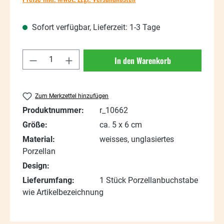
Sofort verfügbar, Lieferzeit: 1-3 Tage
Produkt Anzahl: Gib den gewünschten Wert
In den Warenkorb
Zum Merkzettel hinzufügen
Produktnummer:
r_10662
Größe:
ca. 5 x 6 cm
Material:
weisses, unglasiertes
Porzellan
Design:
Lieferumfang:
1 Stück Porzellanbuchstabe
wie Artikelbezeichnung