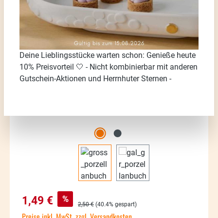
Bildergalerie überspringen
Deine Lieblingsstücke warten schon: Genieße heute
10% Preisvorteil 🤍 - Nicht kombinierbar mit anderen
Gutschein-Aktionen und Herrnhuter Sternen -
Verkaufspreis:
%
1,49 €
Regulärer Preis:
2,50 €
(40.4% gespart)
Preise inkl. MwSt. zzgl. Versandkosten