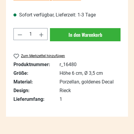
Sofort verfügbar, Lieferzeit: 1-3 Tage
Produkt Anzahl: Gib den gewünschten Wert
In den Warenkorb
Zum Merkzettel hinzufügen
Produktnummer:
r_16480
Größe:
Höhe 6 cm, Ø 3,5 cm
Material:
Porzellan, goldenes Decal
Design:
Rieck
Lieferumfang:
1