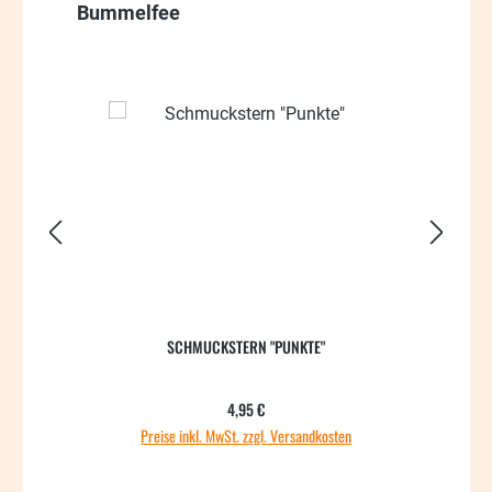
Produktgalerie überspringen
Bummelfee
SCHMUCKSTERN "PUNKTE"
Regulärer Preis:
4,95 €
Preise inkl. MwSt. zzgl. Versandkosten