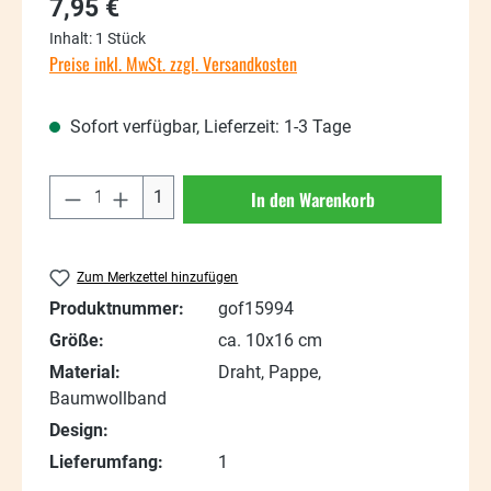
Regulärer Preis:
7,95 €
Inhalt:
1 Stück
Preise inkl. MwSt. zzgl. Versandkosten
Sofort verfügbar, Lieferzeit: 1-3 Tage
Produkt Anzahl: Gib den gewünschten Wert
1
In den Warenkorb
Zum Merkzettel hinzufügen
Produktnummer:
gof15994
Größe:
ca. 10x16 cm
Material:
Draht, Pappe,
Baumwollband
Design:
Lieferumfang:
1