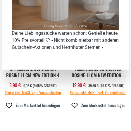
%
49.77
%
Deine Lieblingsstücke warten schon: Genieße heute
10% Preisvorteil 🤍 - Nicht kombinierbar mit anderen
Gutschein-Aktionen und Herrnhuter Sternen -
HIMMLISCHE SCHWESTER
HIMMLISCHE SCHWESTER
ROSINE 11 CM NEW EDITION 4
ROSINE 11 CM NEW EDITION 4
IM 4ER SET
REGULÄRER PREIS:
REGULÄRER PREIS:
8,99 €
19,99 €
Verkaufspreis:
Verkaufspreis:
9,95 €
(9.65% GESPART)
39,80 €
(49.77% GESPART)
Preise inkl. MwSt. zzgl. Versandkosten
Preise inkl. MwSt. zzgl. Versandkosten
Zum Merkzettel hinzufügen
Zum Merkzettel hinzufügen